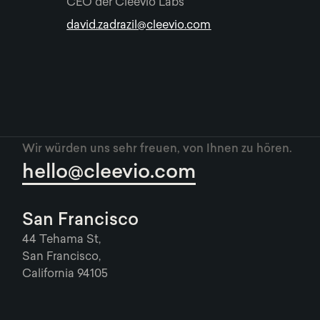
CEO der Cleevio Labs
david.zadrazil@cleevio.com
Wir würden uns sehr freuen, von Ihnen zu hören.
hello@cleevio.com
San Francisco
44 Tehama St,
San Francisco,
California 94105