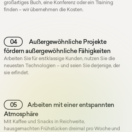
großartiges Buch, eine Konferenz oder ein Training
cursor circle
texty text
finden – wir übernehmen die Kosten.
cursor text test hoj la la
04
Außergewöhnliche Projekte
fördern außergewöhnliche Fähigkeiten
Arbeiten Sie für erstklassige Kunden, nutzen Sie die
neuesten Technologien – und seien Sie derjenige, der
sie erfindet.
05
Arbeiten mit einer entspannten
Atmosphäre
Mit Kaffee und Snacks in Reichweite,
hausgemachten Frühstücken dreimal pro Woche und