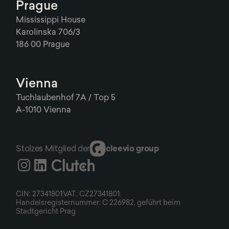
Prague
Mississippi House
Karolinska 706/3
186 00 Prague
Vienna
Tuchlaubenhof 7A / Top 5
A-1010 Vienna
Stolzes Mitglied der
cleevio group
CIN: 27341801
VAT: CZ27341801
Handelsregisternummer: C 226982, geführt beim
Stadtgericht Prag